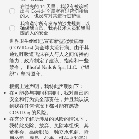
在过去的 14 天里，我没有被诊断
出与 Covid-19 患者有过密切接触
的人，也没有对其进行过护理
我将遵守所有发布的沙龙规则，以
确保我自己、我的技术人员和我周
围的人的安全
世界卫生组织已宣布新型冠状病毒
(COVID-19) 为全球大流行病。由于其
通过呼吸道飞沫在人与人之间传播的
能力，政府制定了建议、指南和一些
禁令，
Blissful Nails & Spa, LLC. （“组
织”）坚持遵守。
根据上述声明，我特此声明如下：
在可能参与期间和期间，我对自己的
安全和行为负全部责任，并且我认识
到我在任何情况下都可能有感染
COVID-19 的风险。
在充分了解所涉及的风险的情况下，
我特此免除、放弃、免除本组织、其
董事会、高级职员、独立承包商、附
属公司、雇员、代表、继任者和受让