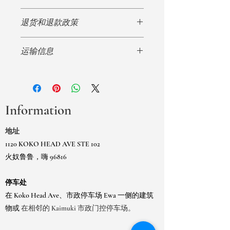
我是产品细节。我是添加有关您的产品
退货和退款政策
的更多信息的好地方，例如尺寸、材
料、保养和清洁说明。这也是一个很好
我是退货和退款政策。我是一个让您的
的空间，可以写出使该产品与众不同的
运输信息
客户知道如果他们对购买不满意该怎么
原因以及您的客户如何从该产品中受
做的好地方。制定直截了当的退款或换
益。
我是运输政策。我是添加有关您的运输
货政策是建立信任并让您的客户放心购
方式、包装和成本的更多信息的好地
买的好方法。
方。提供有关您的运输政策的直接信息
是建立信任并让您的客户放心他们可以
Information
放心地从您那里购买的好方法。
地址
1120 KOKO HEAD AVE STE 102
火奴鲁鲁，嗨 96816
停车处
在 Koko Head Ave、市政停车场 Ewa 一侧的建筑
物或
在相邻的 Kaimuki 市政门控停车场。