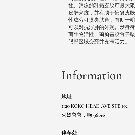
性、清凉的乳霜凝胶可最大限
皮肤亮度，并有助于恢复皮肤屏障的完
性成分可提亮肤色，有助于明
可以对抗浮肿的外观。发酵酵
而生物活性二葡糖基没食子酸
眼部区域变亮并充满活力。
Information
地址
1120 KOKO HEAD AVE STE 102
火奴鲁鲁，嗨 96816
停车处