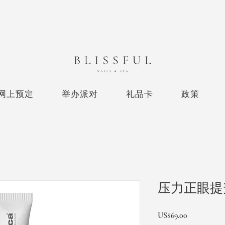
网上预定
举办派对
礼品卡
政策
压力正眼提
價
US$69.00